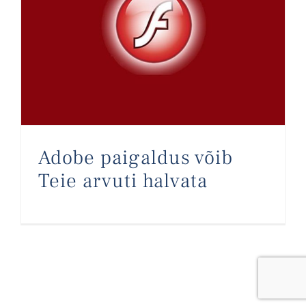
Adobe paigaldus võib Teie arvuti halvata
Adobe paigaldus võib
Teie arvuti halvata