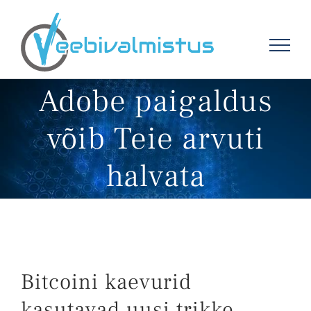
Skip
to
content
Adobe paigaldus
võib Teie arvuti
halvata
Bitcoini kaevurid
kasutavad uusi trikke