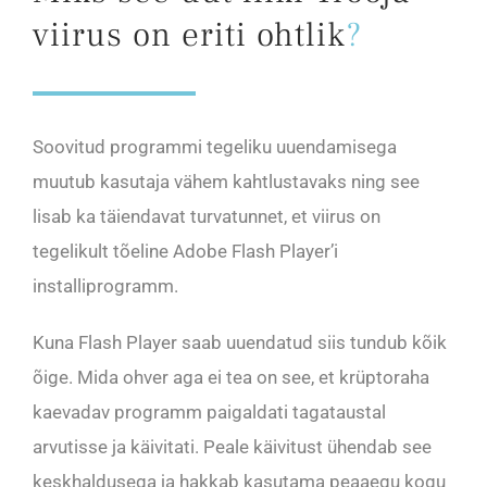
viirus on eriti ohtlik
?
Soovitud programmi tegeliku uuendamisega
muutub kasutaja vähem kahtlustavaks ning see
lisab ka täiendavat turvatunnet, et viirus on
tegelikult tõeline Adobe Flash Player’i
installiprogramm.
Kuna Flash Player saab uuendatud siis tundub kõik
õige. Mida ohver aga ei tea on see, et krüptoraha
kaevadav programm paigaldati tagataustal
arvutisse ja käivitati. Peale käivitust ühendab see
keskhaldusega ja hakkab kasutama peaaegu kogu