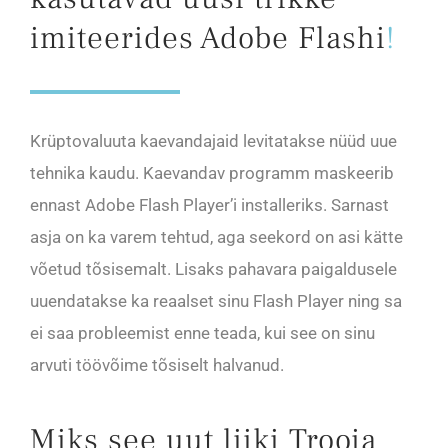
imiteerides Adobe Flashi
!
Krüptovaluuta kaevandajaid levitatakse nüüd uue
tehnika kaudu. Kaevandav programm maskeerib
ennast Adobe Flash Player’i installeriks. Sarnast
asja on ka varem tehtud, aga seekord on asi kätte
võetud tõsisemalt. Lisaks pahavara paigaldusele
uuendatakse ka reaalset sinu Flash Player ning sa
ei saa probleemist enne teada, kui see on sinu
arvuti töövõime tõsiselt halvanud.
Miks see uut liiki Trooja