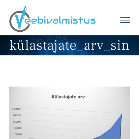
Skip
to
content
külastajate_arv_sin