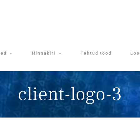
sed
Hinnakiri
Tehtud tööd
Loe
client-logo-3