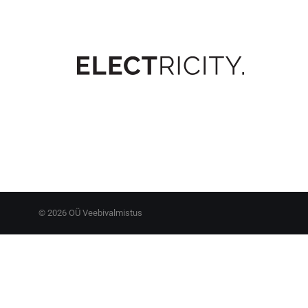
©
2026 OÜ Veebivalmistus