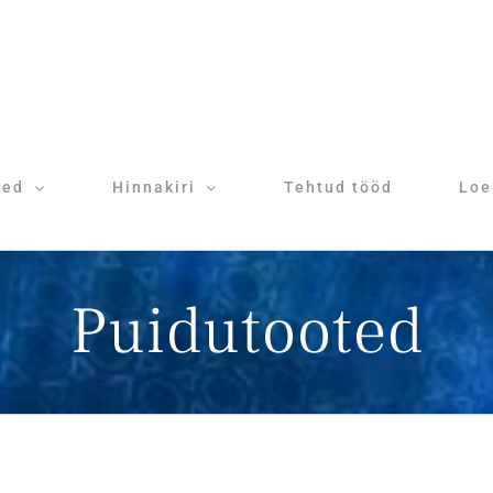
sed
Hinnakiri
Tehtud tööd
Loe
Puidutooted